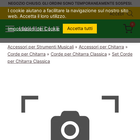
Salta
NEGOZIO CHIUSO. GLI ORDINI SONO TEMPORANEAMENTE SOSPESI.
I cookie aiutano a facilitare la navigazione sul nostro sito
al
ACCEDI
web. Accetta il loro utilizzo.
contenuto
0
UKULELI.IT
Accetta tutti
Impostazioni dei Cookie
Accessori per Strumenti Musicali
»
Accessori per Chitarra
»
Corde per Chitarra
»
Corde per Chitarra Classica
»
Set Corde
per Chitarra Classica