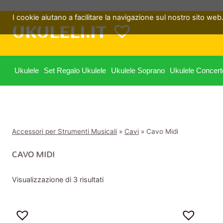
Salta
I cookie aiutano a facilitare la navigazione sul nostro sito web. 
al
UKULELI.IT
contenuto
Ukulele
Set Regalo Ukulele
Ukulele Soprano
Ukulele Concert
Accessori per Strumenti Musicali
»
Cavi
»
Cavo Midi
CAVO MIDI
Visualizzazione di 3 risultati