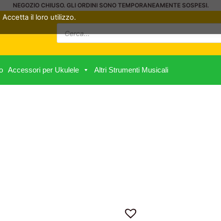
NEGOZIO CHIUSO. GLI ORDINI SONO TEMPORANEAMENTE SOSPESI.
Accetta il loro utilizzo.
Ricerca
prodotti
o
Accessori per Ukulele
Altri Strumenti Musicali