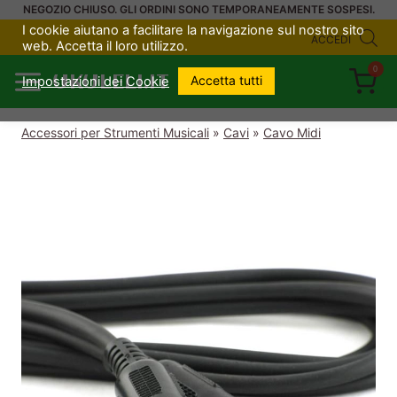
Salta
NEGOZIO CHIUSO. GLI ORDINI SONO TEMPORANEAMENTE SOSPESI.
I cookie aiutano a facilitare la navigazione sul nostro sito
al
ACCEDI
web. Accetta il loro utilizzo.
contenuto
0
UKULELI.IT
Accetta tutti
Impostazioni dei Cookie
Accessori per Strumenti Musicali
»
Cavi
»
Cavo Midi