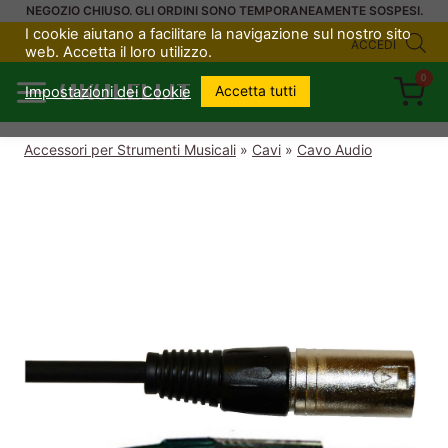
Salta
NEGOZIO CHIUSO. GLI ORDINI SONO TEMPORANEAMENTE SOSPESI.
I cookie aiutano a facilitare la navigazione sul nostro sito
al
ACCEDI
web. Accetta il loro utilizzo.
contenuto
0
UKULELI.IT
Accetta tutti
Impostazioni dei Cookie
Accessori per Strumenti Musicali
»
Cavi
»
Cavo Audio